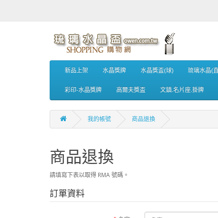
新品上架
水晶獎牌
水晶獎盃(球)
琉璃水晶(直
彩印-水晶獎牌
高爾夫獎盃
文鎮.名片座.掛牌
我的帳號
商品退換
商品退換
請填寫下表以取得 RMA 號碼。
訂單資料