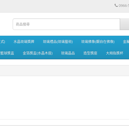
0966-
式)
水晶琉璃獎牌
琉璃禮品(琉璃藝術)
琉璃佛像(觀自在佛像)
金
籃球獎盃
金箔獎盃(水晶木座)
琉璃晶品
造型獎座
大拇指獎杯