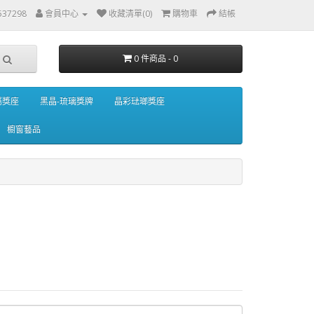
537298
會員中心
收藏清單(0)
購物車
結帳
0 件商品 - 0
屬獎座
黑晶-琉璃獎牌
晶彩琺瑯獎座
櫥窗藝品