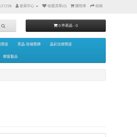
537298
會員中心
收藏清單(0)
購物車
結帳
0 件商品 - 0
屬獎座
黑晶-琉璃獎牌
晶彩琺瑯獎座
櫥窗藝品