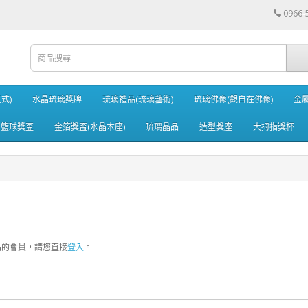
0966-
式)
水晶琉璃獎牌
琉璃禮品(琉璃藝術)
琉璃佛像(觀自在佛像)
金
籃球獎盃
金箔獎盃(水晶木座)
琉璃晶品
造型獎座
大拇指獎杯
站的會員，請您直接
登入
。